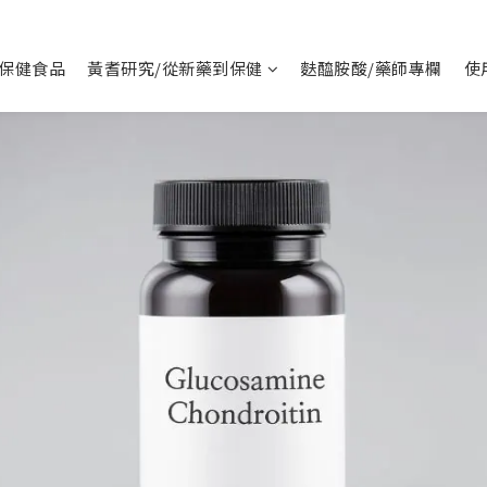
保健食品
黃耆研究/從新藥到保健
麩醯胺酸/藥師專欄
使