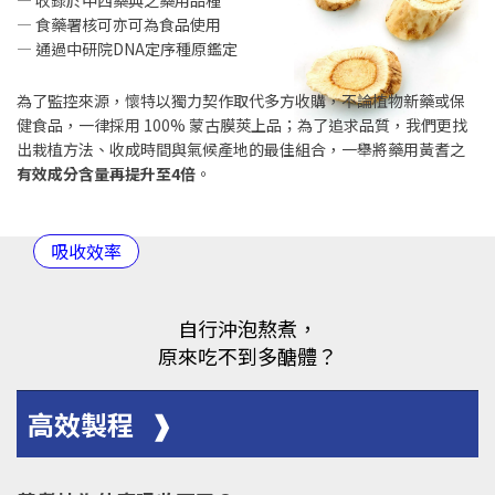
— 收錄於中西藥典之藥用品種
— 食藥署核可亦可為食品使用
— 通過中研院DNA定序種原鑑定
為了監控來源，懷特以獨力契作取代多方收購，不論植物新藥或保
健食品，一律採用 100% 蒙古膜莢上品；為了追求品質，我們更找
出栽植方法、收成時間與氣候產地的最佳組合，一舉將藥用黃耆之
有效成分含量再提升至4倍
。
吸收效率
自行沖泡熬煮，
原來吃不到多醣體？
高效製程 ❱