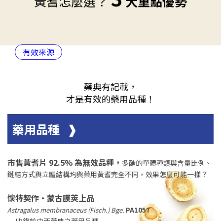
黃耆怎麼選？
大重點優勢
有效來源
藥典有記載，
才是有效的藥用品種！
藥用品種 ❱
市售黃耆片 92.5% 為無效品種，
多醣的單體種類與含量比例、
鏈結方式與立體結構均與藥用黃耆完全不同，效果怎麼可能一樣？
懷特契作•蒙古膜莢上品
Astragalus membranaceus (Fisch.) Bge.
PA1057