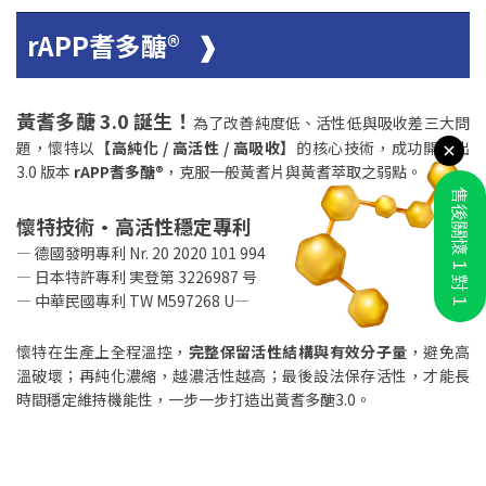
rAPP耆多醣® ❱
黃耆多醣 3.0 誕生！
為了改善純度低、活性低與吸收差三大問
題，懷特以
【高純化 / 高活性 / 高吸收】
的核心技術，成功開發出
3.0 版本
rAPP耆多醣®
，克服一般黃耆片與黃耆萃取之弱點。
懷特技術•高活性穩定專利
— 德國發明專利 Nr. 20 2020 101 994
— 日本特許專利 実登第 3226987 号
— 中華民國專利 TW M597268 U—
懷特在生產上全程溫控，
完整保留活性結構與有效分子量
，避免高
溫破壞；再純化濃縮，越濃活性越高；最後設法保存活性，才能長
時間穩定維持機能性，一步一步打造出黃耆多醣3.0。