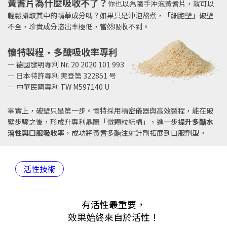
黃耆片為什麼吸收不了？
你也以為隨手沖泡黃耆片，就可以
輕鬆攝取其中的精華成分嗎？如果只是沖泡熬煮，「細胞壁」破壁
不全，珍貴成分溶出率極低，當然吸收不到。
懷特製程•多醣吸收率專利
— 德國發明專利 Nr. 20 2020 101 993
— 日本特許專利 実登第 322851 号
— 中華民國專利 TW M597140 U
事實上，破壁只是第一步。懷特採用精密儀器與高效製程，能在破
壁步驟之後，形成升專利晶體「微顆粒結構」，進一步
提升多醣水
溶性與口服吸收率
，成功將黃耆多醣注射針劑拓展到口服劑型。
活性技術
有活性最重要，
效果始終來自於活性！