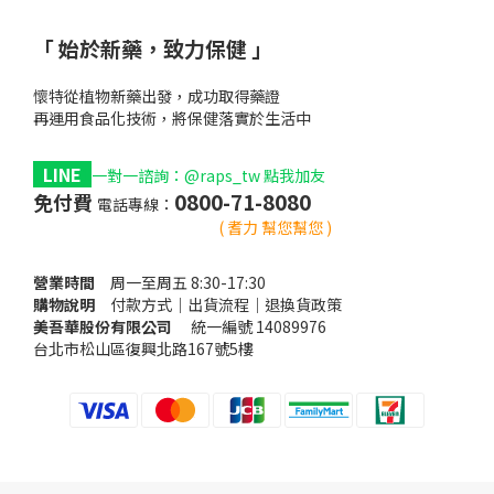
「 始於新藥，致力保健 」
懷特從植物新藥出發，成功取得藥證
再運用食品化技術，將保健落實於生活中
1
LINE
1
一對一諮詢：@raps_tw 點我加友
0800-71-8080
免付費
電話專線：
黃耆口服
懷特血寶癌疲憊化
( 耆力 幫您幫您 )
營業時間
癌
周一至周五 8:30-17:30
購物說明
癌
付款方式｜出貨流程｜退換貨政策
美吾華股份有限公司
癌
統一編號 14089976
台北市松山區復興北路167號5樓