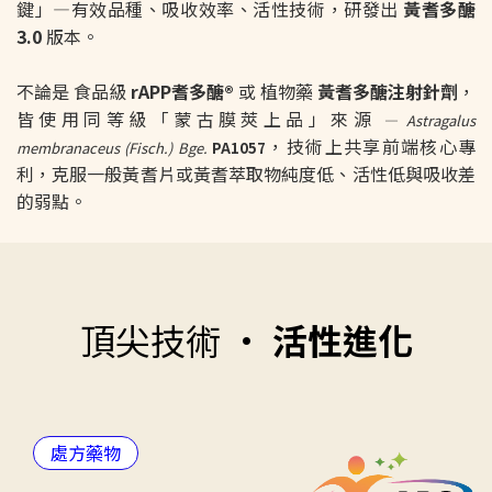
鍵」—有效品種、吸收效率、活性技術，研發出
黃耆多醣
3.0
版本。
不論是 食品級
rAPP耆多醣®
或 植物藥
黃耆多醣注射針劑
，
皆使用同等級「蒙古膜莢上品」來源
—
Astragalus
，技術上共享前端核心專
membranaceus (Fisch.) Bge.
PA1057
利，克服一般黃耆片或黃耆萃取物純度低、活性低與吸收差
的弱點。
頂尖技術 •
活性進化
處方藥物