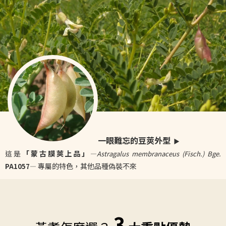
一眼難忘的豆莢外型
▶
這是
「蒙古膜莢上品」
—
Astragalus membranaceus (Fisch.) Bge.
專屬的特色，其他品種偽裝不來
PA1057
—
3