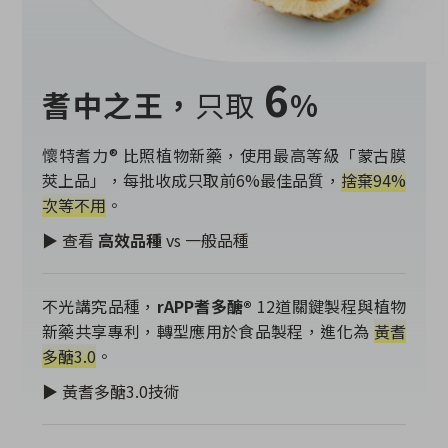
6
耆中之王，
只取
%
懷特耆力® 比照植物新藥，使用最高等級「蒙古膜
莢上品」，每批收成只取前6%最佳品質，
捨棄94%
次等不用
。
▶ 查看
高效品種
vs 一般品種
不光講究品種，
rAPP耆多醣®
12道關鍵製程與植物
新藥共享專利，轉型應用於食品製程，進化為
黃耆
多醣3.0
。
▶ 黃耆多醣3.0技術