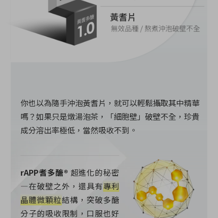
你也以為隨手沖泡黃耆片，就可以輕鬆攝取其中精華
嗎？如果只是燉湯泡茶，「細胞壁」破壁不全，珍貴
成分溶出率極低，當然吸收不到。
rAPP耆多醣®
超進化的秘密
—在破壁之外，還具有
專利
晶體微顆粒
結構，突破多醣
分子的吸收限制，口服也好