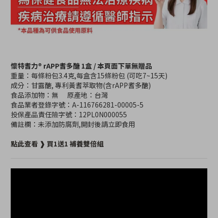
懷特耆力® rAPP耆多醣 1盒 / 本頁面下單無贈品
重量：每條粉包3.4克,每盒含15條粉包 (可吃7~15天)
成分：甘露醣, 專利黃耆萃取物(含rAPP耆多醣)
食品添加物：無 原產地：台灣
食品業者登錄字號：A-116766281-00005-5
投保產品責任險字號：12PL0N000055
備註欄：未添加防腐劑,開封後請立即食用
點此查看 ❱ 買1送1 補養雙倍組