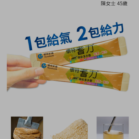
陳女士 45歲
化療副作用rAPP改善癌疲備虛弱不適
化療副作用rAPP改善癌疲備虛弱不適