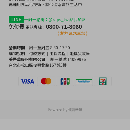
再運用食品化技術，將保健落實於生活中
1
LINE
1
一對一諮詢：@raps_tw 點我加友
0800-71-8080
免付費
電話專線：
黃耆口服
懷特血寶癌疲憊化
( 耆力 幫您幫您 )
營業時間
癌
周一至周五 8:30-17:30
購物說明
癌
付款方式｜出貨流程｜退換貨政策
美吾華股份有限公司
癌
統一編號 14089976
台北市松山區復興北路167號5樓
Powered by 懷特新藥