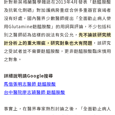
針對新英格蘭醫學雜誌在2013年4月發表「麩醯胺酸
及抗氧化劑硒」對加護病房重症合併多重器官衰竭者
沒有好處，國內醫界少數醫師提出「全面勸止病人使
用Glutamine麩醯胺酸」的用詞與評論，不少包括科
別之醫師認為這樣的說法有失公允，
先不論該研究統
計分析上的重大瑕疵，研究對象也大有問題
，該研究
之受試者並不需要麩醯胺酸，更非麩醯胺酸臨床慣用
之對象。
詳細說明請Google搜尋
馬偕張明志醫師 麩醯胺酸
台中醫院廖志穎醫師 麩醯胺酸
事實上，在醫界專家熱烈討論之後，「全面勸止病人