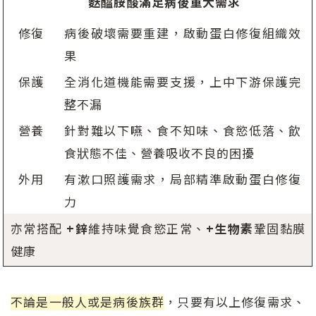
麩醯胺酸滿足病後重大需求
修復
病後破壞需要重建，啟動蛋白修復組織效
果
保護
全消化道機能需要支援，上中下游保護完
整不漏
營養
針對難以下嚥、食不知味、食慾低落、飲
食狀態不佳、營養吸收不良的困擾
外用
有漱口照護需求，局部精準啟動蛋白修復
力
亦常搭配
+鋅
維持味覺食慾正常、
+生物素
鞏固黏膜
健康
不論是一般人或是病後族群
，只要有以上修復需求、