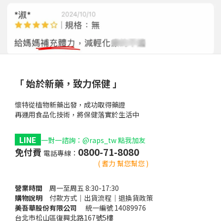
「 始於新藥，致力保健 」
懷特從植物新藥出發，成功取得藥證
再運用食品化技術，將保健落實於生活中
1
LINE
1
一對一諮詢：@raps_tw 點我加友
0800-71-8080
免付費
電話專線：
黃耆口服
懷特血寶癌疲憊化
( 耆力 幫您幫您 )
營業時間
癌
周一至周五 8:30-17:30
購物說明
癌
付款方式｜出貨流程｜退換貨政策
美吾華股份有限公司
癌
統一編號 14089976
台北市松山區復興北路167號5樓