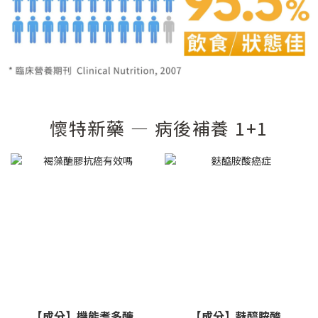
懷特新藥 — 病後補養 1+1
【成分】機能耆多醣
【成分】麩醯胺酸