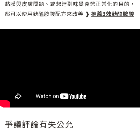
黏膜與皮膚問題、或想達到味覺食慾正常化的目的，
都可以使用麩醯胺酸配方來改善
❱
推薦3效麩醯胺酸
爭議評論有失公允