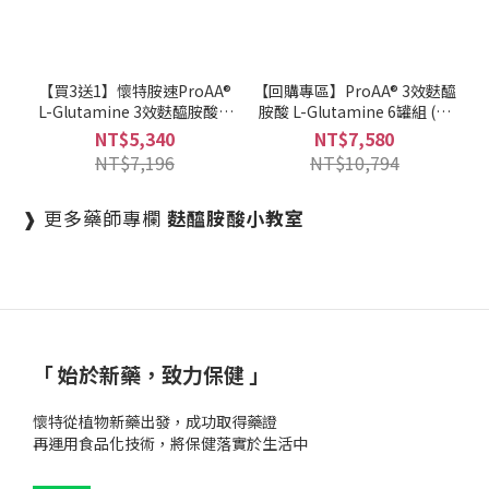
【買3送1】懷特胺速ProAA®
【回購專區】ProAA® 3效麩醯
L-Glutamine 3效麩醯胺酸 4
胺酸 L-Glutamine 6罐組 (不
罐組
含麩質)
NT$5,340
NT$7,580
NT$7,196
NT$10,794
❱ 更多藥師專欄
麩醯胺酸小教室
「 始於新藥，致力保健 」
懷特從植物新藥出發，成功取得藥證
再運用食品化技術，將保健落實於生活中