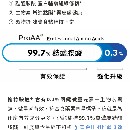
① 麩醯胺酸 蛋白輔助
組織修復*
② 生物素 增進
黏膜*
與皮膚健康
③ 礦物鋅
味覺食慾
維持正常
懷特胺速® 含有0.3%關鍵微量元素
—生物素與
鋅，微量就有效，符合食藥署劑量標準。這就是為
什麼有效成分更多，仍能維持
99.7%高濃度麩醯
胺酸
，純度與含量絕不打折
❱ 黃金比例推薦
3效