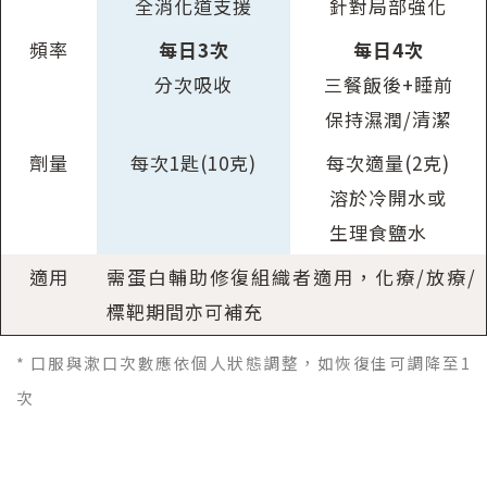
全消化道支援
針對局部強化
頻率
每日3次
每日4次
分次吸收
三餐飯後+睡前
保持濕潤/清潔
劑量
每次1匙(10克)
每次適量(2克)
溶於冷開水或
生理食鹽水
水
適用
需蛋白輔助修復組織者適用，化療/放療/
標靶期間亦可補充
* 口服與漱口次數應依個人狀態調整，如恢復佳可調降至1
次