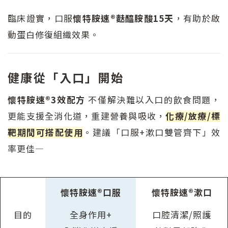
臨床證實，口服
懷特胺速®麩醯胺酸15天
，有助於啟
動蛋白修復組織效果。
健康從「入口」開始
懷特胺速®3效配方
不僅解決難以入口的飲食問題，
更能支援全消化道，重建營養與吸收，
化療/放療/標
靶期間可搭配使用
。建議「口服+漱口雙管齊下」效
率更佳—
懷特胺速®口服
懷特胺速®漱口
目的
全身作用+
口腔清潔/照護