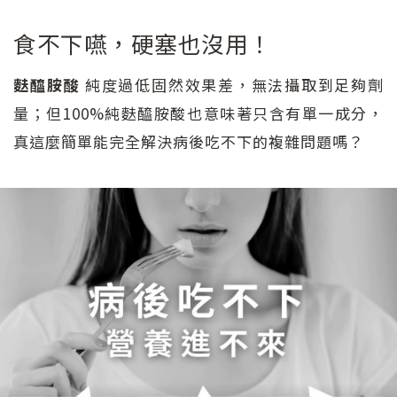
食不下嚥，硬塞也沒用！
麩醯胺酸
純度過低固然效果差，無法攝取到足夠劑
量；但100%純麩醯胺酸也意味著只含有單一成分，
真這麼簡單能完全解決病後吃不下的複雜問題嗎？