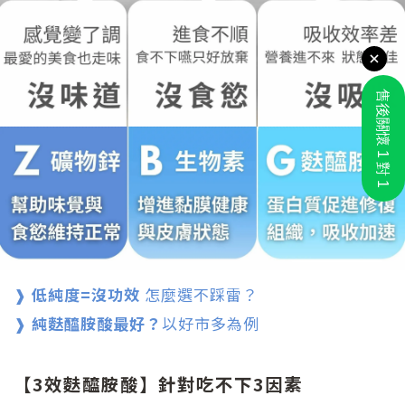
❱
低純度=沒功效
怎麼選不踩雷？
❱
純麩醯胺酸最好？
以好市多為例
【3效麩醯胺酸】針對吃不下3因素