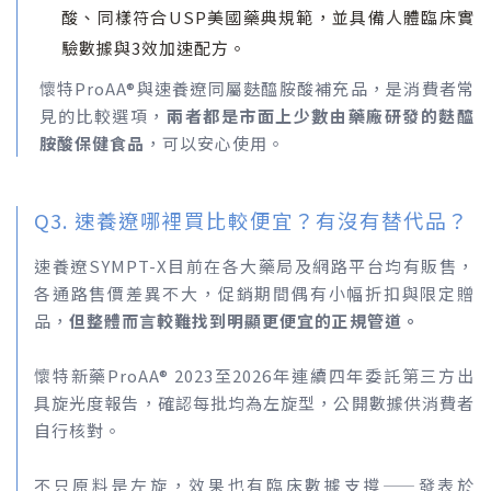
酸、同樣符合USP美國藥典規範，並具備人體臨床實
驗數據與3效加速配方。
懷特ProAA®與速養遼同屬麩醯胺酸補充品，是消費者常
見的比較選項，
兩者都是市面上少數由藥廠研發的麩醯
胺酸保健食品
，可以安心使用。
Q3. 速養遼哪裡買比較便宜？有沒有替代品？
速養遼SYMPT-X目前在各大藥局及網路平台均有販售，
各通路售價差異不大，促銷期間偶有小幅折扣與限定贈
品，
但整體而言較難找到明顯更便宜的正規管道。
懷特新藥ProAA® 2023至2026年連續四年委託第三方出
具旋光度報告，確認每批均為左旋型，公開數據供消費者
自行核對。
不只原料是左旋，效果也有臨床數據支撐——發表於