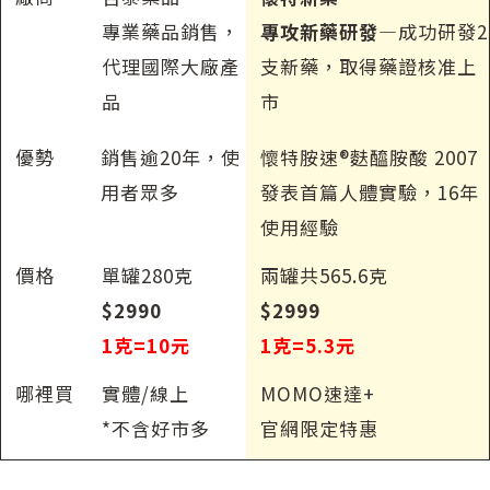
專業藥品銷售，
專攻新藥研發—
成功研發2
代理國際大廠產
支新藥，取得藥證核准上
品
市
優勢
銷售逾20年，使
懷特胺速®麩醯胺酸 2007
用者眾多
發表首篇人體實驗，16年
使用經驗
價格
單罐280克
兩罐共565.6克
$2990
$2999
1克=10元
1克=5.3元
哪裡買
實體/線上
MOMO速達+
*不含好市多
官網限定特惠