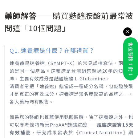
藥師解答
——購買麩醯胺酸前最常被
問這「10個問題」
Q1. 速養療是什麼？在哪裡買？
速養療是速養遼（SYMPT-X）的常見誤植寫法，兩者指
的是同一個產品。速養遼是台灣銷售超過20年的知名品
牌，主要有效成分是麩醯胺酸 L-Glutamine。
消費者常把「速養遼」錯當成一種成分名稱，但麩醯胺酸
才是真正的有效成分，速養遼是知名度較高的品牌之一，
各大藥局均有販售。
如果您的醫師也推薦使用麩醯胺酸，除了速養遼之外，也
可以參考懷特新藥ProAA®麩醯胺酸——
經臨床證實15天
有效補養
，研究成果發表於《Clinical Nutrition》期