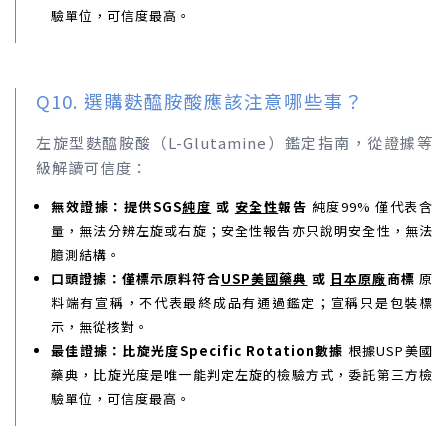
驗單位，可信度最高。
Q10. 選購麩醯胺酸應該注意哪些事？
左旋型麩醯胺酸（L-Glutamine）鑑定指南，從證據等
級解讀可信度：
無效證據：提供SGS
純度
或
安全性
報告
純度99% 僅代表含
量，無法分辨左旋或右旋；安全性報告亦只說明安全性，無法
臆測結構。
口頭證據：僅標示原料符合
USP美國藥典
或
日本原廠
商標
原
料端有宣稱，不代表最終成品有通過鑑定；宣稱只是包裝標
示，無從核對。
最佳證據：比旋光度Specific Rotation數據
根據USP美國
藥典，比旋光度是唯一能判定左旋的檢驗方式，委託第三方檢
驗單位，可信度最高。