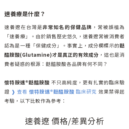
速養療是什麼？
速養遼在台灣是
非常知名的保健品牌
，常被誤植為
「速養療」。由於銷售歷史悠久，速養遼常被消費者
認為是一種「保健成分」。事實上，成分欄標示的
麩
醯胺酸(Glutamine)才是真正的有效成分
，這也是消
費者疑惑的根源：麩醯胺酸各品牌有何不同？
懷特胺速®麩醯胺酸
不只高純度，更有扎實的臨床驗
證
❱ 查看
懷特胺速®麩醯胺酸
臨床研究
效果禁得起
考驗，以下比較作為參考：
速養遼 價格/差異分析