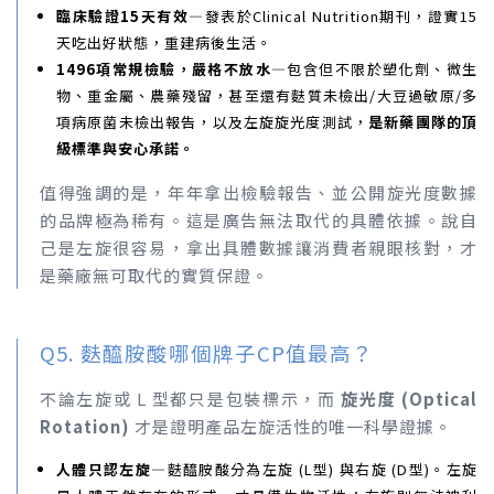
臨床驗證15天有效—
發表於Clinical Nutrition期刊，證實15
天吃出好狀態，重建病後生活。
1496項常規檢驗，嚴格不放水—
包含但不限於塑化劑、微生
物、重金屬、農藥殘留，甚至還有麩質未檢出/大豆過敏原/多
項病原菌未檢出報告，以及左旋旋光度測試，
是新藥團隊的頂
級標準與安心承諾。
值得強調的是，年年拿出檢驗報告、並公開旋光度數據
的品牌極為稀有。這是廣告無法取代的具體依據。說自
己是左旋很容易，拿出具體數據讓消費者親眼核對，才
是藥廠無可取代的實質保證。
Q5. 麩醯胺酸哪個牌子CP值最高？
不論左旋或 L 型都只是包裝標示，而
旋光度 (Optical
Rotation)
才是證明產品左旋活性的唯一科學證據。
人體只認左旋—
麩醯胺酸分為左旋 (L型) 與右旋 (D型)。左旋