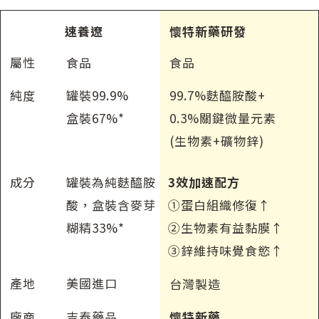
速養遼
懷特新藥研發
屬性
食品
食品
純度
罐裝99.9%
99.7%麩醯胺酸+
盒裝67%*
0.3%關鍵微量元素
(生物素+礦物鋅)
成分
罐裝為純麩醯胺
3效加速配方
酸，盒裝含麥芽
①蛋白組織修復↑
糊精33%*
②生物素有益黏膜↑
③鋅維持味覺食慾↑
產地
美國進口
台灣製造
廠商
吉泰藥品
懷特新藥