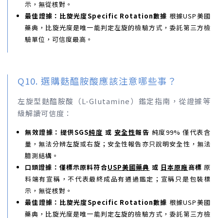
示，無從核對。
最佳證據：比旋光度Specific Rotation數據
根據USP美國
藥典，比旋光度是唯一能判定左旋的檢驗方式，委託第三方檢
驗單位，可信度最高。
Q10. 選購麩醯胺酸應該注意哪些事？
左旋型麩醯胺酸（L-Glutamine）鑑定指南，從證據等
級解讀可信度：
無效證據：提供SGS
純度
或
安全性
報告
純度99% 僅代表含
量，無法分辨左旋或右旋；安全性報告亦只說明安全性，無法
臆測結構。
口頭證據：僅標示原料符合
USP美國藥典
或
日本原廠
商標
原
料端有宣稱，不代表最終成品有通過鑑定；宣稱只是包裝標
示，無從核對。
最佳證據：比旋光度Specific Rotation數據
根據USP美國
藥典，比旋光度是唯一能判定左旋的檢驗方式，委託第三方檢