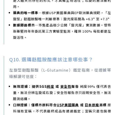
是人體天然存在的形式，才具備生物活性；右旋則無法被利
用。
藥典的唯一標準—
根據USP美國藥典與EP歐洲藥典規範，「左
旋型」麩醯胺酸唯一判斷標準：旋光度區間為 +6.3° 至 +7.3°
數據勝過標示—
市售產品極少公開「旋光度」實測數據。懷特
新藥堅持年年委託第三方實驗室監測，確保 100% 每批都是左
旋活性。
Q10. 選購麩醯胺酸應該注意哪些事？
左旋型麩醯胺酸（L-Glutamine）鑑定指南，從證據等
級解讀可信度：
無效證據：提供SGS
純度
或
安全性
報告
純度99% 僅代表含
量，無法分辨左旋或右旋；安全性報告亦只說明安全性，無法
臆測結構。
口頭證據：僅標示原料符合
USP美國藥典
或
日本原廠
商標
原
料端有宣稱，不代表最終成品有通過鑑定；宣稱只是包裝標