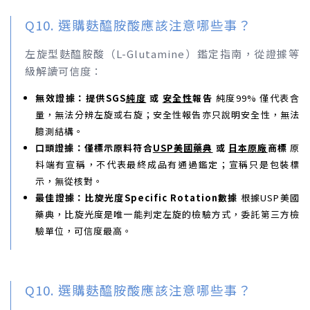
Q10. 選購麩醯胺酸應該注意哪些事？
左旋型麩醯胺酸（L-Glutamine）鑑定指南，從證據等
級解讀可信度：
無效證據：提供SGS
純度
或
安全性
報告
純度99% 僅代表含
量，無法分辨左旋或右旋；安全性報告亦只說明安全性，無法
臆測結構。
口頭證據：僅標示原料符合
USP美國藥典
或
日本原廠
商標
原
料端有宣稱，不代表最終成品有通過鑑定；宣稱只是包裝標
示，無從核對。
最佳證據：比旋光度Specific Rotation數據
根據USP美國
藥典，比旋光度是唯一能判定左旋的檢驗方式，委託第三方檢
驗單位，可信度最高。
Q10. 選購麩醯胺酸應該注意哪些事？