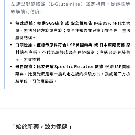
左旋型麩醯胺酸（L-Glutamine）鑑定指南，從證據等
級解讀可信度：
無效證據：提供SGS
純度
或
安全性
報告
純度99% 僅代表含
量，無法分辨左旋或右旋；安全性報告亦只說明安全性，無法
臆測結構。
口頭證據：僅標示原料符合
USP美國藥典
或
日本原廠
商標
原
料端有宣稱，不代表最終成品有通過鑑定；宣稱只是包裝標
示，無從核對。
最佳證據：比旋光度Specific Rotation數據
根據USP美國
藥典，比旋光度是唯一能判定左旋的檢驗方式，委託第三方檢
驗單位，可信度最高。
「 始於新藥，致力保健 」