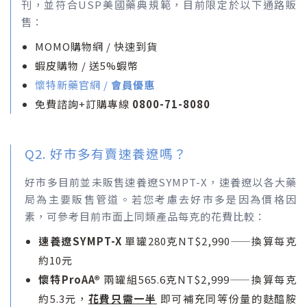
刊，並符合USP美國藥典規範，目前限定於以下通路販
售：
MOMO購物網 / 快速到貨
蝦皮購物 / 送5%蝦幣
懷特新藥官網 /
會員優惠
免費諮詢+訂購專線
0800-71-8080
Q2. 好市多有賣速養遼嗎？
好市多目前並未販售速養遼SYMPT-X，速養遼以各大藥
局為主要販售管道。若您考慮去好市多是因為價格因
素，可參考目前市面上同類產品每克的花費比較：
速養遼SYMPT-X
單罐280克NT$2,990——換算每克
約10元
懷特ProAA®
兩罐組565.6克NT$2,999——換算每克
約5.3元，
花費只需一半
即可補充同等份量的麩醯胺