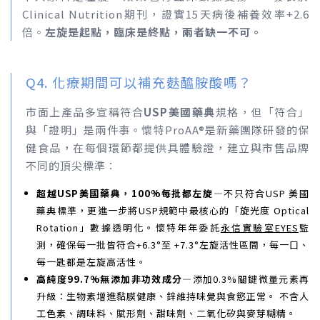
Clinical Nutrition期刊，證實15天病後補養效率+2.6
倍。
左旋是起點，臨床是終點，兩者缺一不可。
Q4. 化療期間可以補充麩醯胺酸嗎？
市面上產品多宣稱符合
USP美國藥典
規格，但「符合」
與「證明」是兩件事。懷特ProAA®是新藥團隊研發的保
健食品，在每個環節都提供具體驗證，建立與市售品牌
不同的頂尖標準：
超越USP美國藥典，100%每批都左旋—
不只符合USP 美國
藥典標準，更進一步將USP規範中最核心的「旋光度 Optical
Rotation」數據透明化。懷特年年委託
永信實驗室EYES
監
測，確保每一批皆符合+6.3°至 +7.3°左旋活性區間，每一口、
每一匙都是左旋高活性。
高純度99.7%無添加非功效成分—
添加0.3%關鍵微量元素再
升級：生物素增進黏膜健康、鋅維持味覺與食慾正常。 不含人
工色素、調味料、賦形劑、甜味劑、二氧化矽與麥芽糊精。