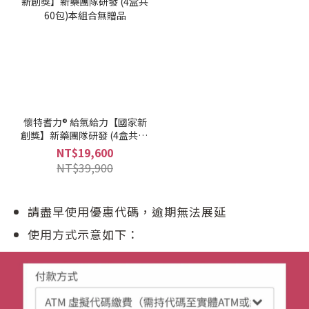
懷特耆力® 給氣給力【國家新
創獎】新藥團隊研發 (4盒共60
包)本組合無贈品
NT$19,600
NT$39,900
請盡早使用優惠代碼，逾期無法展延
使用方式示意如下：