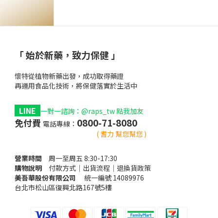
「 始於新藥，致力保健 」
懷特從植物新藥出發，成功取得藥證
再運用食品化技術，將保健落實於生活中
1
LINE
1
一對一諮詢：@raps_tw 點我加友
0800-71-8080
免付費
電話專線：
黃耆口服
懷特血寶癌疲憊化
( 耆力 幫您幫您 )
營業時間
癌
周一至周五 8:30-17:30
購物說明
癌
付款方式｜出貨流程｜退換貨政策
美吾華股份有限公司
癌
統一編號 14089976
台北市松山區復興北路167號5樓